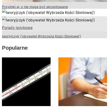
Przyimki
w, z
nie mogą być akcentowane
Porady językowe
Iworyjczyk
(‘obywatel Wybrzeża Kości Słoniowej’)
Popularne