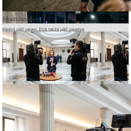
Porady językowe
Kiedyś
ujść uwagi
. Dziś także
ujść uwadze