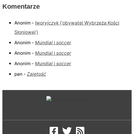
Komentarze
Anonim
-
Iworyjczyk
(‘obywatel Wybrzeża Kości
Słoniowej’)
Anonim
-
Mundial
i
soccer
Anonim
-
Mundial
i
soccer
Anonim
-
Mundial
i
soccer
pan
-
Zajętość