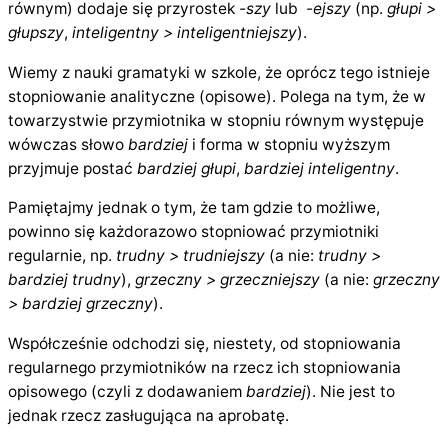
równym) dodaje się przyrostek
-szy
lub
-ejszy
(np.
głupi >
głupszy
,
inteligentny > inteligentniejszy
).
Wiemy z nauki gramatyki w szkole, że oprócz tego istnieje
stopniowanie analityczne (opisowe). Polega na tym, że w
towarzystwie przymiotnika w stopniu równym występuje
wówczas słowo
bardziej
i forma w stopniu wyższym
przyjmuje postać
bardziej głupi
,
bardziej inteligentny
.
Pamiętajmy jednak o tym, że tam gdzie to możliwe,
powinno się każdorazowo stopniować przymiotniki
regularnie, np.
trudny > trudniejszy
(a nie:
trudny >
bardziej trudny
),
grzeczny > grzeczniejszy
(a nie:
grzeczny
> bardziej grzeczny
).
Współcześnie odchodzi się, niestety, od stopniowania
regularnego przymiotników na rzecz ich stopniowania
opisowego (czyli z dodawaniem
bardziej
). Nie jest to
jednak rzecz zasługująca na aprobatę.