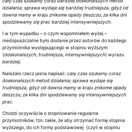
cały czas szukamy coraz bardziej doskonalszych metod
działania; sprawa wydaje się bardziej trudniejsza, gdyż od
dawna mamy w kraju znikome opady deszczu; za kilka dni
spodziewamy się prac bardziej intensywniejszych.
I w tym wypadku – o czym wspomniałem wyżej –
niedopuszczalne było dodanie przez autorów do każdego
przymiotnika występującego w stopniu wyższym
(
doskonalszych
,
trudniejsza
,
intensywniejszych
) wyrazu
bardziej
.
Należało rzecz jasna napisać:
cały czas szukamy coraz
doskonalszych metod działania; sprawa wydaje się
trudniejsza, gdyż od dawna mamy w kraju znikome opady
deszczu; za kilka dni spodziewamy się intensywniejszych
prac.
Chodzi oczywiście o stopniowanie regularne
przymiotników, tzn. takie, że aby otrzymać formę stopnia
wyższego, do ich formy podstawowej (czyli w stopniu