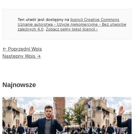
Ten utwór jest dostępny na
licencji Creative Commons
Uznanie autorstwa - Użycie niekomercyjne - Bez utworów
zależnych 4.0
.
Zobacz pełny tekst licencji
›
←
Poprzedni Wpis
Następny Wpis
→
Najnowsze