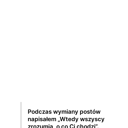
Podczas wymiany postów
napisałem „Wtedy wszyscy
zrozumią, o co Ci chodzi”.