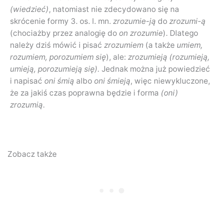
(wiedzieć)
, natomiast nie zdecydowano się na
skrócenie formy 3. os. l. mn.
zrozumie-ją
do
zrozumi-ą
(chociażby przez analogię do
on zrozumie
). Dlatego
należy dziś mówić i pisać
zrozumiem
(a także
umiem,
rozumiem, porozumiem się
), ale:
zrozumieją
(rozumieją,
umieją, porozumieją się).
Jednak można już powiedzieć
i napisać
oni śmią
albo
oni śmieją
, więc niewykluczone,
że za jakiś czas poprawna będzie i forma
(oni)
zrozumią
.
Zobacz także