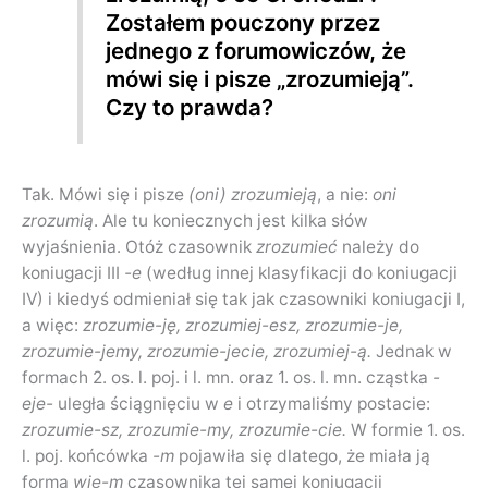
Zostałem pouczony przez
jednego z forumowiczów, że
mówi się i pisze „zrozumieją”.
Czy to prawda?
Tak. Mówi się i pisze
(oni) zrozumieją
, a nie:
oni
zrozumią
. Ale tu koniecznych jest kilka słów
wyjaśnienia. Otóż czasownik
zrozumieć
należy do
koniugacji III
-e
(według innej klasyfikacji do koniugacji
IV) i kiedyś odmieniał się tak jak czasowniki koniugacji I,
a więc:
zrozumie-ję, zrozumiej-esz, zrozumie-je,
zrozumie-jemy, zrozumie-jecie, zrozumiej-ą.
Jednak w
formach 2. os. l. poj. i l. mn. oraz 1. os. l. mn. cząstka
-
eje-
uległa ściągnięciu w
e
i otrzymaliśmy postacie:
zrozumie-sz, zrozumie-my, zrozumie-cie.
W formie 1. os.
l. poj. końcówka
-m
pojawiła się dlatego, że miała ją
forma
wie-m
czasownika tej samej koniugacji