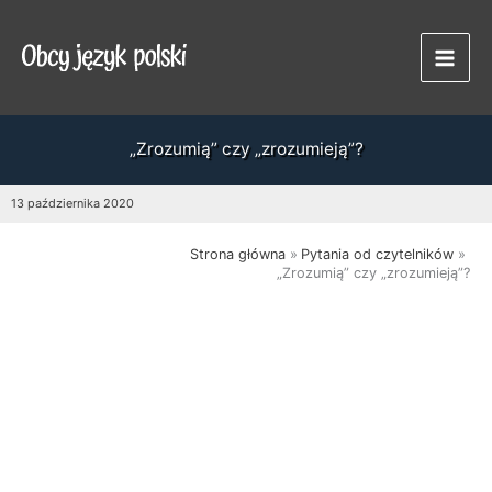
Przejdź
do
treści
„Zrozumią” czy „zrozumieją”?
13 października 2020
Strona główna
Pytania od czytelników
„Zrozumią” czy „zrozumieją”?