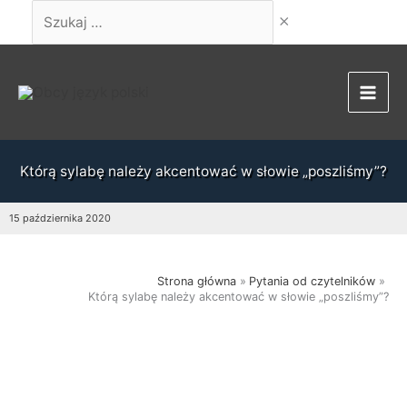
Przejdź
Szukaj
do
…
treści
Którą sylabę należy akcentować w słowie „poszliśmy”?
15 października 2020
Strona główna
Pytania od czytelników
Którą sylabę należy akcentować w słowie „poszliśmy”?