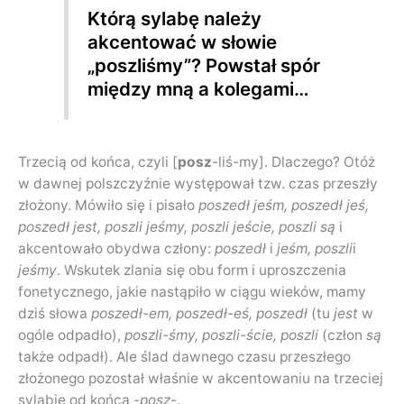
Którą sylabę należy
akcentować w słowie
„poszliśmy”? Powstał spór
między mną a kolegami…
Trzecią od końca, czyli [
posz
-liś-my]. Dlaczego? Otóż
w dawnej polszczyźnie występował tzw. czas przeszły
złożony. Mówiło się i pisało
poszedł jeśm, poszedł jeś,
poszedł jest, poszli jeśmy, poszli jeście, poszli są
i
akcentowało obydwa człony:
poszedł
i
jeśm, poszli
i
jeśmy
. Wskutek zlania się obu form i uproszczenia
fonetycznego, jakie nastąpiło w ciągu wieków, mamy
dziś słowa
poszedł-em, poszedł-eś, poszedł
(tu
jest
w
ogóle odpadło),
poszli-śmy, poszli-ście, poszli
(człon
są
także odpadł). Ale ślad dawnego czasu przeszłego
złożonego pozostał właśnie w akcentowaniu na trzeciej
sylabie od końca
-posz-
.